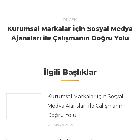
Post navigation
ÖNCEKI
Kurumsal Markalar İçin Sosyal Medya
Previous post:
Ajansları ile Çalışmanın Doğru Yolu
İlgili Başlıklar
Kurumsal Markalar İçin Sosyal
Medya Ajansları ile Çalışmanın
Doğru Yolu
20 Mayıs 2026