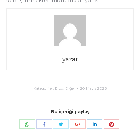
dönüştürmekten mutluluk duyduk.
yazar
Kategoriler:
Blog
,
Diğer
20 Mayıs 2026
Bu içeriği paylaş
Share with WhatsApp
Share with Twitter
Share with Pi
Share with Facebook
Share with Google+
Share with LinkedIn