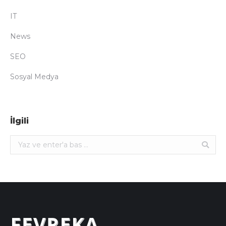
IT
News
SEO
Sosyal Medya
İlgili
Ara: