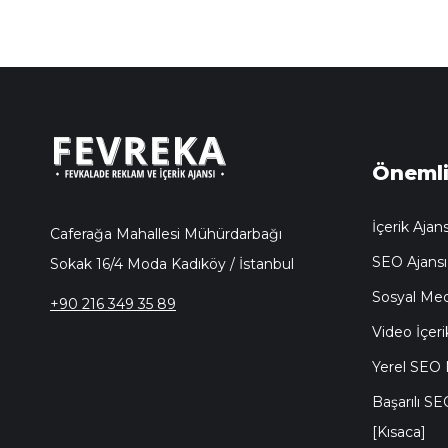
Önemli
İçerik Ajans
Caferağa Mahallesi Mühürdarbağı
SEO Ajansı
Sokak 16/4 Moda Kadıköy / İstanbul
Sosyal Med
+90 216 349 35 89
Video İçeri
Yerel SEO N
Başarılı SE
[Kısaca]