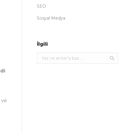
SEO
Sosyal Medya
İlgili
Ara:
ndi
 ve