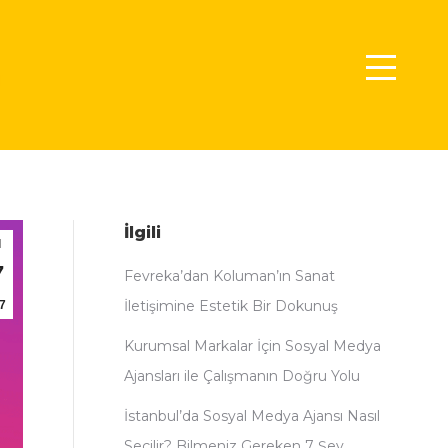
i
İlgili
l
7
Fevreka’dan Koluman’ın Sanat
İletişimine Estetik Bir Dokunuş
7
Kurumsal Markalar İçin Sosyal Medya
Ajansları ile Çalışmanın Doğru Yolu
İstanbul’da Sosyal Medya Ajansı Nasıl
Seçilir? Bilmeniz Gereken 7 Şey