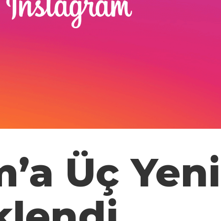
m’a Üç Yeni
klendi