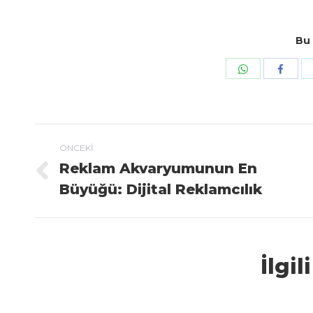
Bu 
Share with W
Share w
Post navigation
ÖNCEKI
Reklam Akvaryumunun En
Previous post:
Büyüğü: Dijital Reklamcılık
İlgil