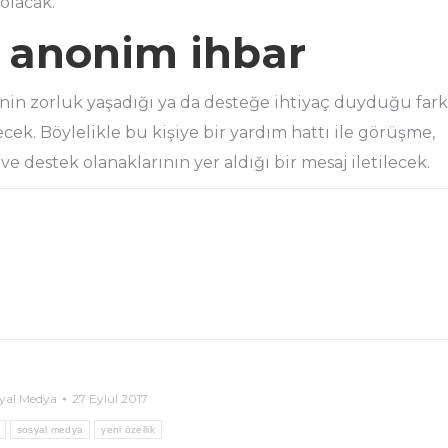
olacak.
n anonim ihbar
inin zorluk yaşadığı ya da desteğe ihtiyaç duyduğu fark
ek. Böylelikle bu kişiye bir yardım hattı ile görüşme,
 ve destek olanaklarının yer aldığı bir mesaj iletilecek.
yal Medya
27 Eylül 2017
sosyal medya
yeni özellik