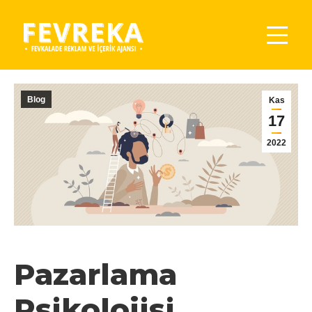
You are here:
Blog
Kas
17
2022
Pazarlama
Psikolojisi