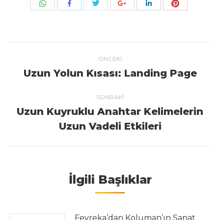
Share with WhatsApp
Share with Twitter
Share with Pi
Share with Facebook
Share with Google+
Share with LinkedIn
Post navigation
ÖNCEKI
Uzun Yolun Kısası: Landing Page
Previous post:
SONRAKI
Uzun Kuyruklu Anahtar Kelimelerin
Next post:
Uzun Vadeli Etkileri
İlgili Başlıklar
Fevreka’dan Koluman’ın Sanat