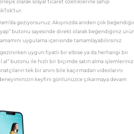
şik olarak sosyal ticaret özelliklerine sahip
kTok’tur.
agram’da geziyorsunuz. Akışınızda aniden çok beğendiği
riş yap” butonu sayesinde direkt olarak beğendiğiniz ürü
n tamamını uygulama içerisinde tamamlayabilirsiniz.
gezinirken uygun fiyatlı bir elbise ya da herhangi bir
tıl al” butonu ile hızlı bir biçimde satın alma işlemleriniz
anatçıların tek bir anını bile kaçırmadan videolarını
 deneyiminizin keyfini gönlünüzce çıkarmaya devam