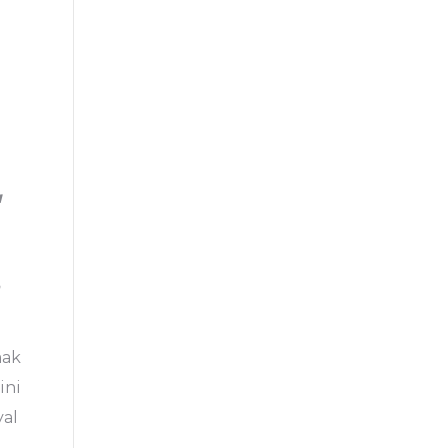
ı
mak
ini
yal