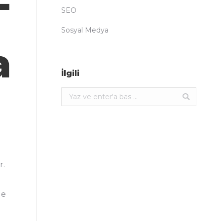
-
SEO
Sosyal Medya
a
İlgili
Ara:
r.
de