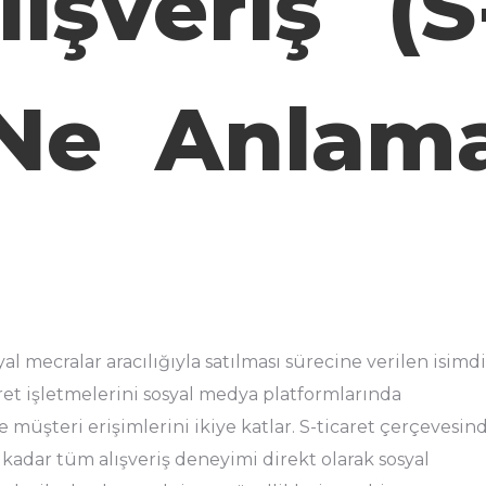
ışveriş (S
 Ne Anlam
l mecralar aracılığıyla satılması sürecine verilen isimdi
caret işletmelerini sosyal medya platformlarında
 ve müşteri erişimlerini ikiye katlar. S-ticaret çerçevesin
adar tüm alışveriş deneyimi direkt olarak sosyal