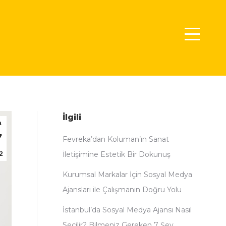
İlgili
a
7
Fevreka’dan Koluman’ın Sanat
İletişimine Estetik Bir Dokunuş
2
Kurumsal Markalar İçin Sosyal Medya
Ajansları ile Çalışmanın Doğru Yolu
İstanbul’da Sosyal Medya Ajansı Nasıl
Seçilir? Bilmeniz Gereken 7 Şey