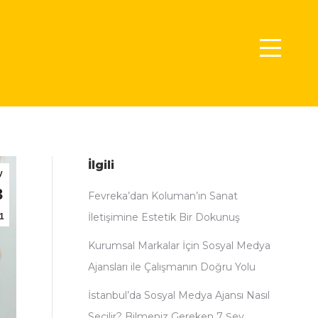
İlgili
y
3
Fevreka’dan Koluman’ın Sanat
İletişimine Estetik Bir Dokunuş
1
Kurumsal Markalar İçin Sosyal Medya
Ajansları ile Çalışmanın Doğru Yolu
İstanbul’da Sosyal Medya Ajansı Nasıl
Seçilir? Bilmeniz Gereken 7 Şey