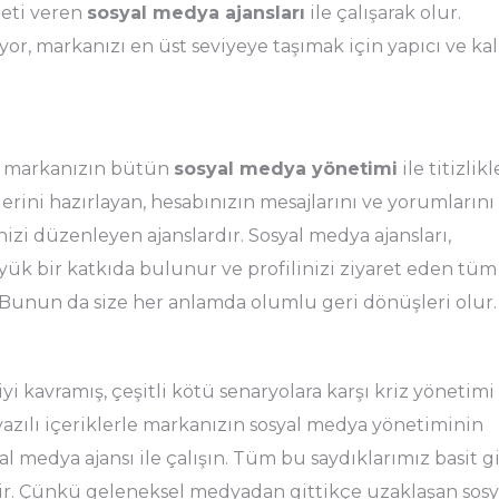
eti veren
sosyal medya ajansları
ile çalışarak olur.
şıyor, markanızı en üst seviyeye taşımak için yapıcı ve kal
k, markanızın bütün
sosyal medya yönetimi
ile titizlikl
erini hazırlayan, hesabınızın mesajlarını ve yorumlarını
nizi düzenleyen ajanslardır. Sosyal medya ajansları,
yük bir katkıda bulunur ve profilinizi ziyaret eden tüm
ır. Bunun da size her anlamda olumlu geri dönüşleri olur.
yi kavramış, çeşitli kötü senaryolara karşı kriz yönetimi
 yazılı içeriklerle markanızın sosyal medya yönetiminin
al medya ajansı ile çalışın. Tüm bu saydıklarımız basit g
ir. Çünkü geleneksel medyadan gittikçe uzaklaşan sosy