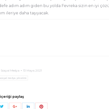
edefe adım adım giden bu yolda Fevreka sizin en iyi çö
dım ileriye daha taşıyacak.
,
Sosyal Medya
13 Mayıs 2021
sosyal medya yönetimi
içeriği paylaş
hatsApp
Share with Twitter
Share with Pinterest
ith Facebook
Share with Google+
Share with LinkedIn