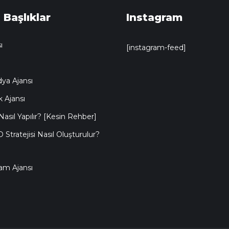
 Başlıklar
Instagram
ı
[instagram-feed]
ya Ajansı
k Ajansı
asıl Yapılır? [Kesin Rehber]
O Stratejisi Nasıl Oluşturulur?
lam Ajansı