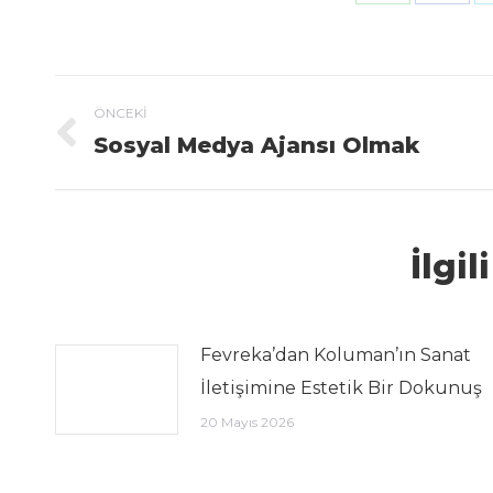
Post navigation
ÖNCEKI
Sosyal Medya Ajansı Olmak
Previous post:
İlgil
Fevreka’dan Koluman’ın Sanat
İletişimine Estetik Bir Dokunuş
20 Mayıs 2026