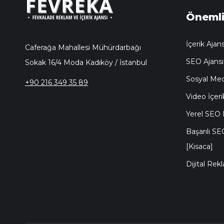
Önemli
İçerik Ajans
Caferağa Mahallesi Mühürdarbağı
SEO Ajansı
Sokak 16/4 Moda Kadıköy / İstanbul
Sosyal Med
+90 216 349 35 89
Video İçeri
Yerel SEO N
Başarılı SE
[Kısaca]
Dijital Rek