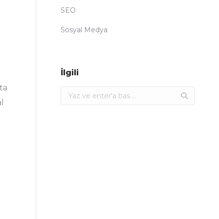
SEO
Sosyal Medya
İlgili
ta
Ara:
al