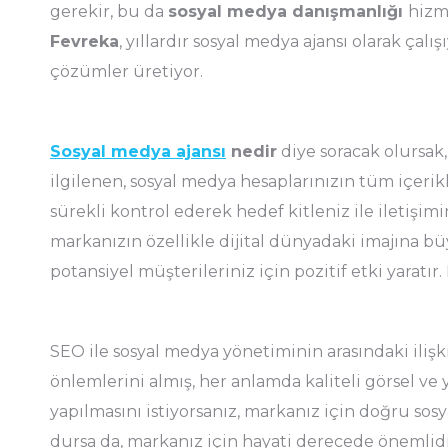
gerekir, bu da
sosyal medya danışmanlığı
hizm
Fevreka
, yıllardır sosyal medya ajansı olarak çalı
çözümler üretiyor.
Sosyal medya ajansı
nedir
diye soracak olursa
ilgilenen, sosyal medya hesaplarınızın tüm içerikl
sürekli kontrol ederek hedef kitleniz ile iletişimi
markanızın özellikle dijital dünyadaki imajına bü
potansiyel müşterileriniz için pozitif etki yarat
SEO ile sosyal medya yönetiminin arasındaki ilişki
önlemlerini almış, her anlamda kaliteli görsel ve
yapılmasını istiyorsanız, markanız için doğru sosy
dursa da, markanız için hayati derecede önemlid