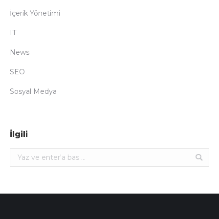
İçerik Yönetimi
IT
News
SEO
Sosyal Medya
İlgili
Ara: