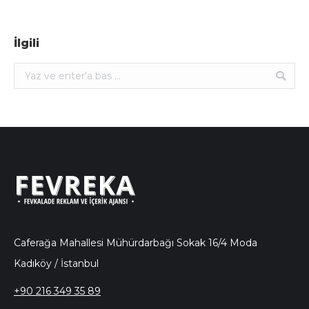
İlgili
Ara:
Caferağa Mahallesi Mühürdarbağı Sokak 16/4 Moda
Kadıköy / İstanbul
+90 216 349 35 89