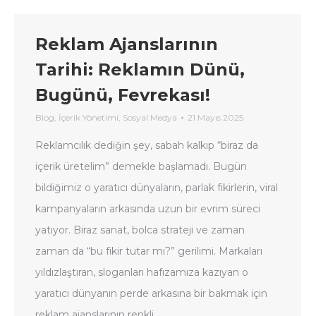
Reklam Ajanslarının
Tarihi: Reklamın Dünü,
Bugünü, Fevrekası!
Blog
,
İçerik Yönetimi
,
Sosyal Medya
21 Mayıs 2025
Reklamcılık dediğin şey, sabah kalkıp “biraz da
içerik üretelim” demekle başlamadı. Bugün
bildiğimiz o yaratıcı dünyaların, parlak fikirlerin, viral
kampanyaların arkasında uzun bir evrim süreci
yatıyor. Biraz sanat, bolca strateji ve zaman
zaman da “bu fikir tutar mı?” gerilimi. Markaları
yıldızlaştıran, sloganları hafızamıza kazıyan o
yaratıcı dünyanın perde arkasına bir bakmak için
reklam ajanslarının renkli…