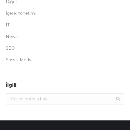
Diğer
İçerik Yönetimi
IT
News
SEO
Sosyal Medya
İlgili
Ara: