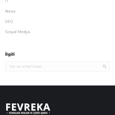
IT
News
SEO
Sosyal Medya
İlgili
Ara: