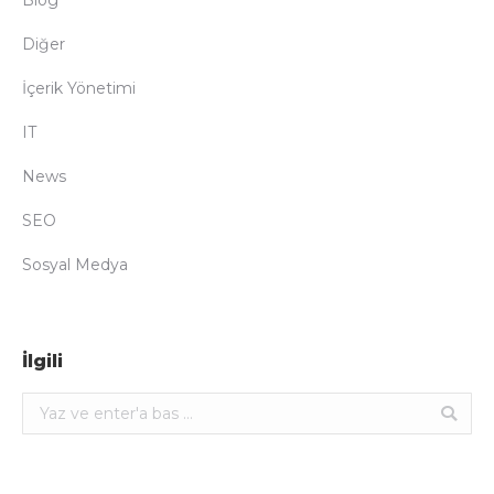
Blog
Diğer
İçerik Yönetimi
IT
News
SEO
Sosyal Medya
İlgili
Ara: