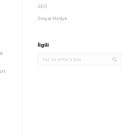
SEO
Sosyal Medya
İlgili
a
Ara:
ün.